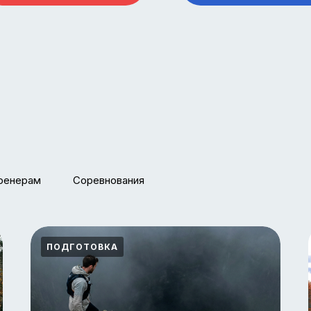
БОДРЫЙ ПОНЕД
ренерам
Соревнования
Каждый понедельник получайте 
выносливость и новости из жизн
курсов в еженедельной рассылк
ПОДГОТОВКА
Никакого спама, только полезны